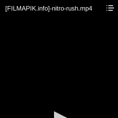
[FILMAPIK.info]-nitro-rush.mp4