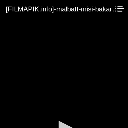
[FILMAPIK.info]-malbatt-misi-bakara-2023.mp4