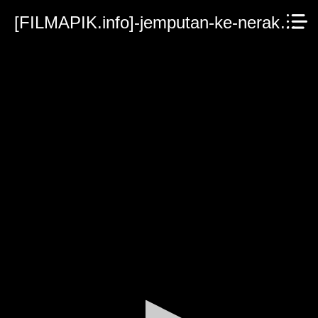
[FILMAPIK.info]-jemputan-ke-neraka-2023.mp4