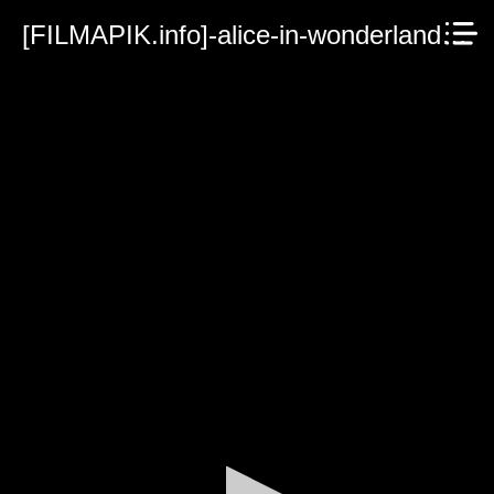
[FILMAPIK.info]-alice-in-wonderland.mp4