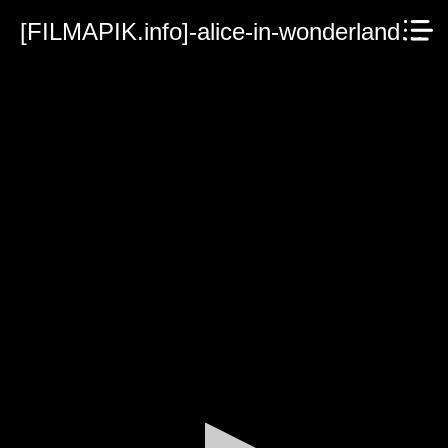
[FILMAPIK.info]-alice-in-wonderland.mp4