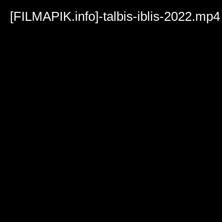
Volume
90%
[FILMAPIK.info]-talbis-iblis-2022.mp4