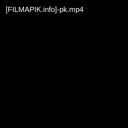
Volume
90%
[FILMAPIK.info]-pk.mp4