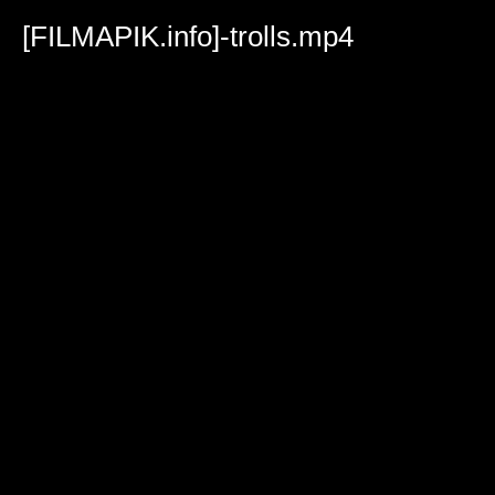
Volume
90%
[FILMAPIK.info]-trolls.mp4